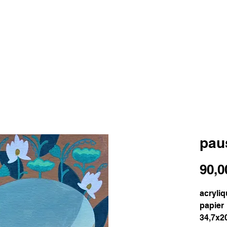
pau
90,0
acryliq
papier
34,7x