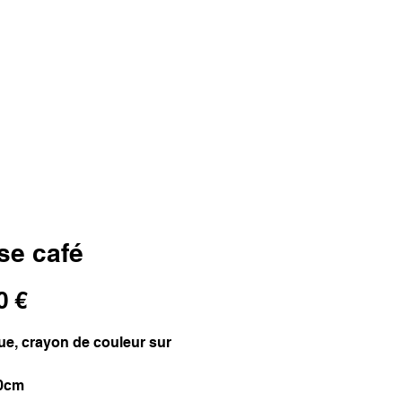
se café
Prix
0 €
ue, crayon de couleur sur
20cm